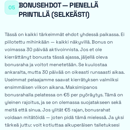
BONUSEHDOT — PIENELLÄ
05
PRINTILLÄ (SELKEÄSTI)
Tässä on kaikki tärkeimmät ehdot yhdessä paikassa. Ei
piilotettu mihinkään — kaikki näkyvillä. Bonus on
voimassa 30 päivää aktivoinnista. Jos et ole
kierrättänyt bonusta tässä ajassa, jäljellä oleva
bonusraha ja voitot menetetään. Se kuulostaa
ankaralta, mutta 30 päivää on oikeasti runsaasti aikaa.
Useimmat pelaajamme saavat kierrätyksen valmiiksi
ensimmäisen viikon aikana. Maksimipanos
bonusrahalla pelatessa on €5 per pyöräytys. Tämä on
yleinen rajoitus, ja se on olemassa suojatakseen sekä
meitä että sinua. Jos ylität €5 rajan, bonusrahat
voidaan mitätöidä — joten pidä tämä mielessä. Ja yksi
tärkeä juttu: voit kotiuttaa alkuperäisen talletuksesi