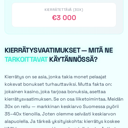
KIERRÄTETTÄVÄ (30X)
€3 000
KIERRÄTYSVAATIMUKSET — MITÄ NE
TARKOITTAVAT
KÄYTÄNNÖSSÄ?
Kierrätys on se asia, jonka takia monet pelaajat
kokevat bonukset turhauttaviksi. Mutta fakta on:
jokainen kasino, joka tarjoaa bonuksia, asettaa
kierrätysvaatimuksen. Se on osa liiketoimintaa. Meidän
30x on reilu — markkinan keskiarvo Suomessa pyörii
35–40x tienoilla. Joten olemme selvästi keskiarvon
alapuolella. Ja tärkeä yksityiskohta: kierrätys koskee