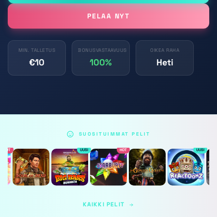
PELAA NYT
MIN. TALLETUS
BONUSVASTAAVUUS
OIKEA RAHA
€10
100%
Heti
SUOSITUIMMAT PELIT
HOT
UUSI
HOT
UUSI
KAIKKI PELIT