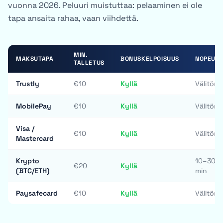
vuonna 2026.
Peluuri
muistuttaa: pelaaminen ei ole
tapa ansaita rahaa, vaan viihdettä.
MIN.
MAKSUTAPA
BONUSKELPOISUUS
NOPEUS
TALLETUS
Trustly
€10
Kyllä
Välitön
MobilePay
€10
Kyllä
Välitön
Visa /
€10
Kyllä
Välitön
Mastercard
Krypto
10–30
€20
Kyllä
(BTC/ETH)
min
Paysafecard
€10
Kyllä
Välitön