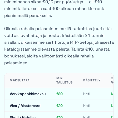
minimipanos alkaa €0,10 per pyöräytys — eli €10
minimitalletuksella saat 100 oikean rahan kierrosta
pienimmällä panoksella.
Oikealla rahalla pelaaminen meillä tarkoittaa juuri sitä:
voittosi ovat aitoja ja nostot käsitellään 24 tunnin
sisällä. Julkaisemme sertifioituja RTP-tietoja jokaisesta
katalogissamme olevasta pelistä. Talleta €10, lunasta
bonuksesi, aloita välittömästi oikealla rahalla
pelaaminen.
MIN.
BON
MAKSUTAPA
KÄSITTELY
TALLETUS
VOI
Verkkopankkimaksu
€10
Heti
Kyll
Visa / Mastercard
€10
Heti
Kyll
Skrill / Neteller
€10
Heti
Kyll