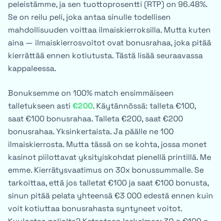
peleistämme, ja sen tuottoprosentti (RTP) on 96.48%.
Se on reilu peli, joka antaa sinulle todellisen
mahdollisuuden voittaa ilmaiskierroksilla. Mutta kuten
aina — ilmaiskierrosvoitot ovat bonusrahaa, joka pitää
kierrättää ennen kotiutusta. Tästä lisää seuraavassa
kappaleessa.
Bonuksemme on 100% match ensimmäiseen
talletukseen asti
€200
. Käytännössä: talleta €100,
saat €100 bonusrahaa. Talleta €200, saat €200
bonusrahaa. Yksinkertaista. Ja päälle ne 100
ilmaiskierrosta. Mutta tässä on se kohta, jossa monet
kasinot piilottavat yksityiskohdat pienellä printillä. Me
emme. Kierrätysvaatimus on 30x bonussummalle. Se
tarkoittaa, että jos talletat €100 ja saat €100 bonusta,
sinun pitää pelata yhteensä €3 000 edestä ennen kuin
voit kotiuttaa bonusrahasta syntyneet voitot.