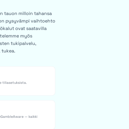
en tauon milloin tahansa
en on pysyvämpi vaihtoehto
ökalut ovat saatavilla
sittelemme myös
ten tukipalvelu,
 tukea.
e tiliasetuksista.
BeGambleAware — kaikki